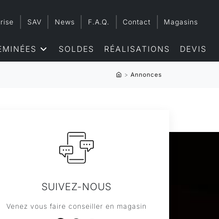
rise
SAV
News
F.A.Q.
Contact
Magasins
EMINÉES
SOLDES
RÉALISATIONS
DEVIS
>
Annonces
SUIVEZ-NOUS
Venez vous faire conseiller en magasin