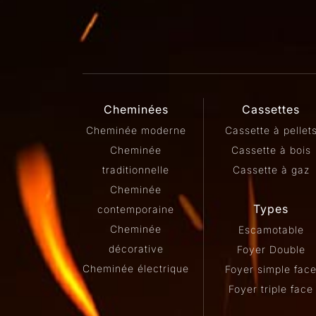
Cheminées
Cassettes
Cheminée moderne
Cassette à pellet
Cheminée
Cassette à bois
traditionnelle
Cassette à gaz
Cheminée
Types
contemporaine
Cheminée
Escamotable
décorative
Foyer Double
Cheminée électrique
Foyer simple fac
Foyer triple face