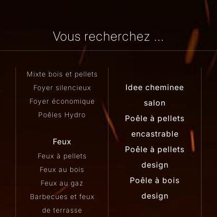
Vous recherchez ...
Mixte bois et pellets
Idee cheminee
Foyer silencieux
s
Foyer économique
salon
Poêles Hydro
Poêle à pellets
encastrable
Feux
Poêle à pellets
Feux à pellets
design
Feux au bois
Poêle à bois
Feux au gaz
e
design
Barbecues et feux
de terrasse