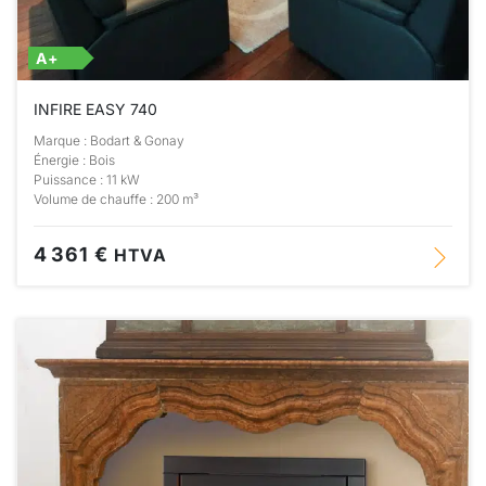
A+
INFIRE EASY 740
Marque : Bodart & Gonay
Énergie : Bois
Puissance : 11 kW
Volume de chauffe : 200 m³
4 361 €
HTVA