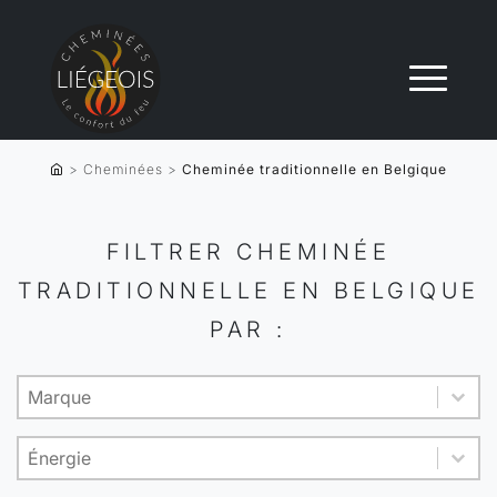
>
Cheminées
>
Cheminée traditionnelle en Belgique
FILTRER CHEMINÉE
TRADITIONNELLE EN BELGIQUE
PAR :
Product brand
Sélectionnez le contenu
Sélectionnez le contenu
Energy
Sélectionnez le contenu
Sélectionnez le contenu