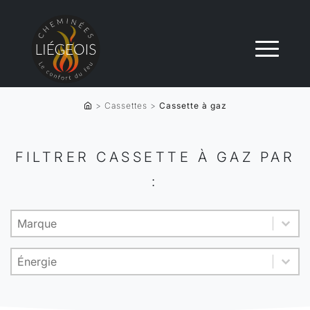
>
Cassettes
>
Cassette à gaz
FILTRER CASSETTE À GAZ PAR
:
Product brand
Sélectionnez le contenu
Sélectionnez le contenu
Energy
Sélectionnez le contenu
Sélectionnez le contenu