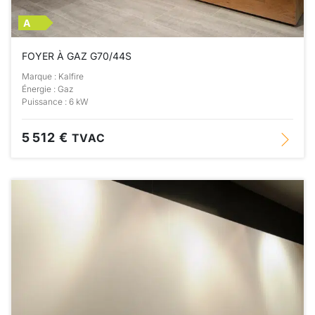
A
FOYER À GAZ G70/44S
Marque : Kalfire
Énergie : Gaz
Puissance : 6 kW
5 512 €
TVAC