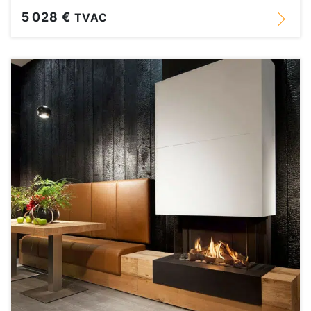
5 028 €
TVAC