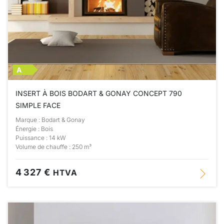
A
INSERT À BOIS BODART & GONAY CONCEPT 790
SIMPLE FACE
Marque : Bodart & Gonay
Énergie : Bois
Puissance : 14 kW
Volume de chauffe : 250 m³
4 327 €
HTVA