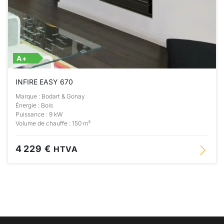
A+
INFIRE EASY 670
Marque : Bodart & Gonay
Énergie : Bois
Puissance : 9 kW
Volume de chauffe : 150 m³
4 229 €
HTVA