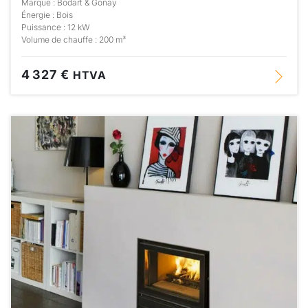
Marque : Bodart & Gonay
Énergie : Bois
Puissance : 12 kW
Volume de chauffe : 200 m³
4 327 €
HTVA