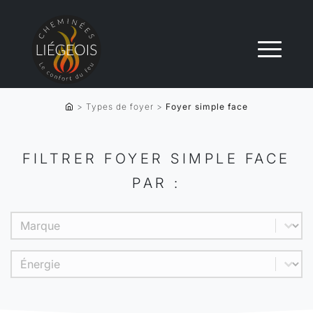
>
Types de foyer
>
Foyer simple face
FILTRER FOYER SIMPLE FACE
PAR :
Product brand
Sélectionnez le contenu
Energy
Sélectionnez le contenu