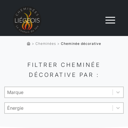
>
Cheminées
>
Cheminée décorative
FILTRER CHEMINÉE
DÉCORATIVE PAR :
Product brand
Sélectionnez le contenu
Sélectionnez le contenu
Energy
Sélectionnez le contenu
Sélectionnez le contenu