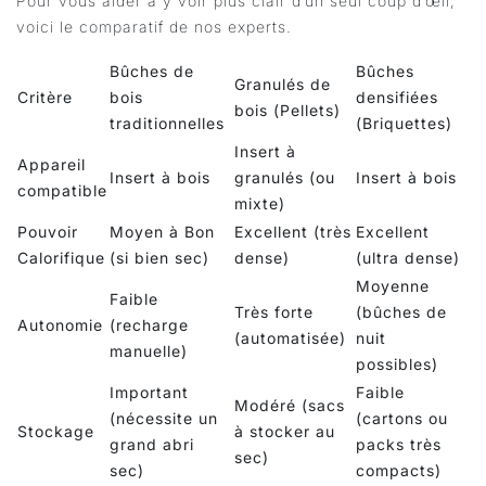
Pour vous aider à y voir plus clair d’un seul coup d’œil,
voici le comparatif de nos experts.
Bûches de
Bûches
Granulés de
Critère
bois
densifiées
bois (Pellets)
traditionnelles
(Briquettes)
Insert à
Appareil
Insert à bois
granulés (ou
Insert à bois
compatible
mixte)
Pouvoir
Moyen à Bon
Excellent (très
Excellent
Calorifique
(si bien sec)
dense)
(ultra dense)
Moyenne
Faible
Très forte
(bûches de
Autonomie
(recharge
(automatisée)
nuit
manuelle)
possibles)
Important
Faible
Modéré (sacs
(nécessite un
(cartons ou
Stockage
à stocker au
grand abri
packs très
sec)
sec)
compacts)