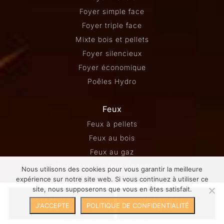
Foyer simple face
Foyer triple face
Mixte bois et pellets
Foyer silencieux
Foyer économique
Poêles Hydro
Feux
Feux à pellets
Feux au bois
Feux au gaz
Barbecues et feux de terrasse
Nous utilisons des cookies pour vous garantir la meilleure
expérience sur notre site web. Si vous continuez à utiliser ce
site, nous supposerons que vous en êtes satisfait.
Idee cheminee salon
DEMANDER UN
CONTACTEZ LE
J'ACCEPTE
POLITIQUE DE CONFIDENTIALITÉ
DEVIS
SAV
Poêle à pellets encastrable