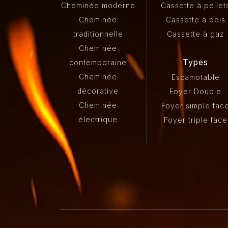
Cheminée moderne
Cassette à pellet
Cheminée
Cassette à bois
traditionnelle
Cassette à gaz
Cheminée
Types
contemporaine
Cheminée
Escamotable
décorative
Foyer Double
Cheminée
Foyer simple fac
électrique
Foyer triple face