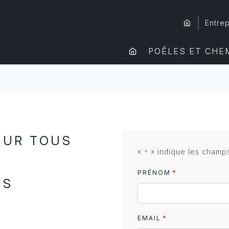
Entrep
POÊLES ET CHE
OUR TOUS
«
» indique les champ
*
*
PRÉNOM
IS
*
EMAIL