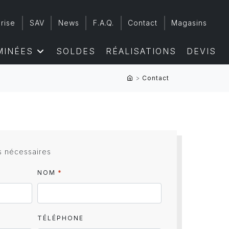
rise
SAV
News
F.A.Q.
Contact
Magasins
MINÉES
SOLDES
RÉALISATIONS
DEVIS
>
Contact
s nécessaires
*
NOM
TÉLÉPHONE