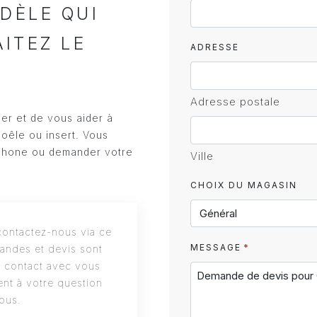
DÈLE QUI
AITEZ LE
ADRESSE
Adresse postale
ler et de vous aider à
poêle ou insert. Vous
phone ou demander votre
Ville
CHOIX DU MAGASIN
ontactez-nous via ce
*
MESSAGE
andes et devis sont
s contact avec vous
nt à votre question
ous.