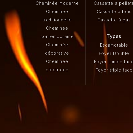
Cheminée moderne
Cassette à pellet
Cheminée
Cassette à bois
traditionnelle
Cassette à gaz
Cheminée
Types
contemporaine
Cheminée
Escamotable
décorative
Foyer Double
Cheminée
Foyer simple fac
électrique
Foyer triple face