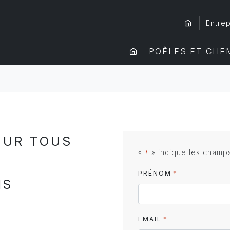
Entrep
POÊLES ET CHE
OUR TOUS
«
» indique les champ
*
*
PRÉNOM
IS
*
EMAIL