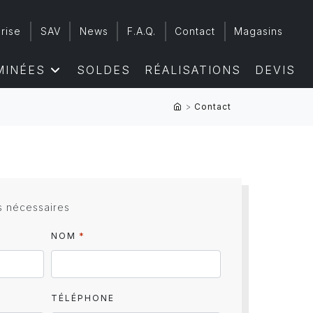
rise
SAV
News
F.A.Q.
Contact
Magasins
MINÉES
SOLDES
RÉALISATIONS
DEVIS
>
Contact
s nécessaires
*
NOM
TÉLÉPHONE