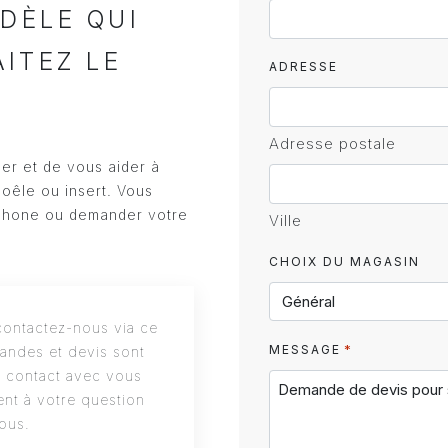
DÈLE QUI
AITEZ LE
ADRESSE
Adresse postale
ler et de vous aider à
poêle ou insert. Vous
phone ou demander votre
Ville
CHOIX DU MAGASIN
ontactez-nous via ce
*
MESSAGE
andes et devis sont
s contact avec vous
nt à votre question
ous.