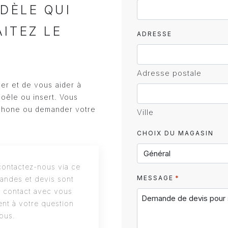
DÈLE QUI
AITEZ LE
ADRESSE
Adresse postale
ler et de vous aider à
poêle ou insert. Vous
phone ou demander votre
Ville
CHOIX DU MAGASIN
ontactez-nous via ce
*
MESSAGE
andes et devis sont
s contact avec vous
nt à votre question
ous.