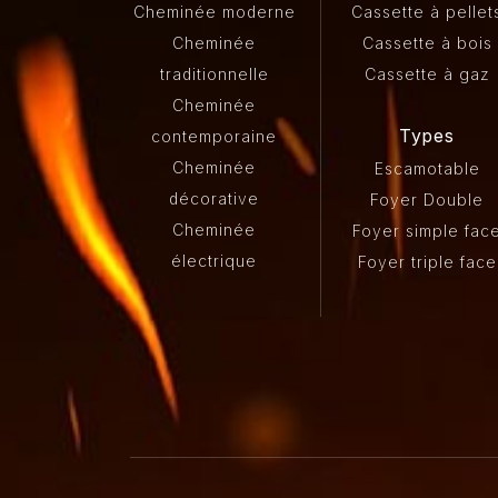
Cheminée moderne
Cassette à pellet
Cheminée
Cassette à bois
traditionnelle
Cassette à gaz
Cheminée
Types
contemporaine
Cheminée
Escamotable
décorative
Foyer Double
Cheminée
Foyer simple fac
électrique
Foyer triple face