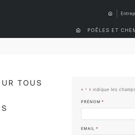
Entrep
POÊLES ET CHE
OUR TOUS
«
» indique les champ
*
*
PRÉNOM
IS
*
EMAIL