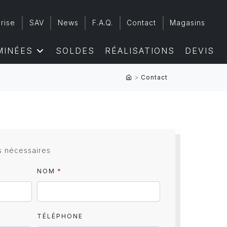
rise
SAV
News
F.A.Q.
Contact
Magasins
MINÉES
SOLDES
RÉALISATIONS
DEVIS
>
Contact
s nécessaires
*
NOM
TÉLÉPHONE