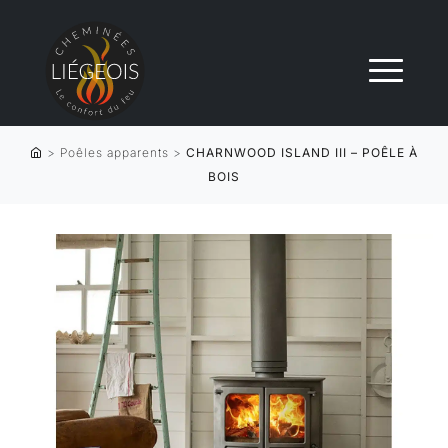
>
Poêles apparents
>
CHARNWOOD ISLAND III – POÊLE À
BOIS