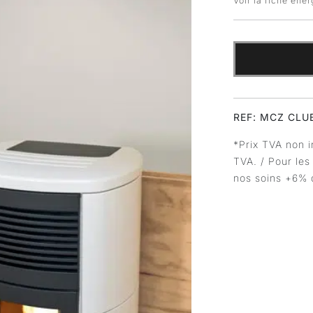
Voir la fiche éne
REF: MCZ CLU
*Prix TVA non i
TVA. / Pour les
nos soins +6% 