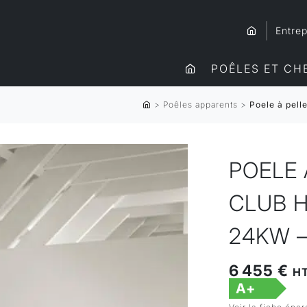
Entrep
POÊLES ET CH
>
Poêles apparents
>
Poele à pel
POELE 
CLUB 
24KW –
6 455 €
H
A+