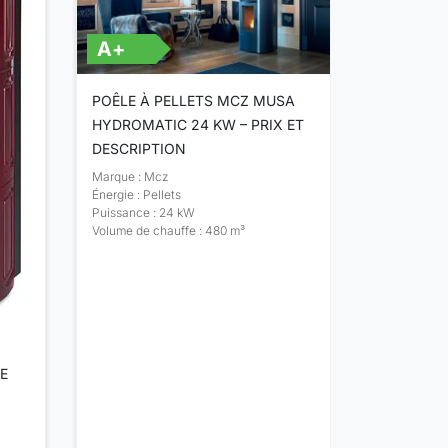
A+
POÊLE À PELLETS MCZ MUSA
HYDROMATIC 24 KW – PRIX ET
DESCRIPTION
Marque : Mcz
Énergie : Pellets
Puissance : 24 kW
Volume de chauffe : 480 m³
A+
E
POÊLE À 
HYDROMAT
DESCRIPT