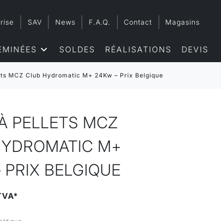
rise
SAV
News
F.A.Q.
Contact
Magasins
EMINÉES
SOLDES
RÉALISATIONS
DEVIS
lets MCZ Club Hydromatic M+ 24Kw – Prix Belgique
À PELLETS MCZ
HYDROMATIC M+
 PRIX BELGIQUE
TVA*