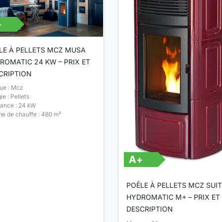
+
LE À PELLETS MCZ MUSA
ROMATIC 24 KW – PRIX ET
CRIPTION
ue : Mcz
ie : Pellets
sance : 24 kW
e de chauffe : 480 m³
A+
POÊLE À PELLETS MCZ SUIT
HYDROMATIC M+ – PRIX ET
DESCRIPTION