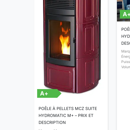
A
CZ MUSA
POÊ
 PRIX ET
HYD
DES
Marq
Énerg
Puis
³
Volum
A+
POÊLE À PELLETS MCZ SUITE
HYDROMATIC M+ – PRIX ET
DESCRIPTION