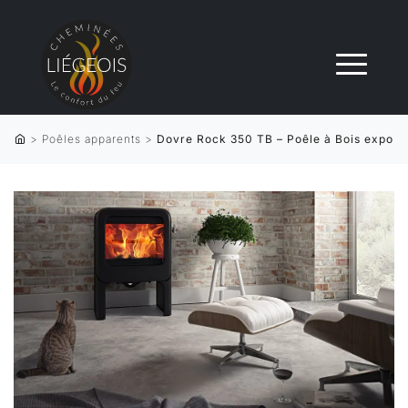
>
Poêles apparents
>
Dovre Rock 350 TB – Poêle à Bois expo