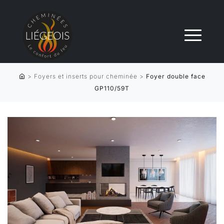
>
Foyers et inserts pour cheminée
>
Foyer double face
GP110/59T