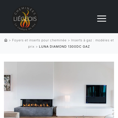
>
Foyers et inserts pour cheminée
>
Inserts à gaz : modèles et
prix
>
LUNA DIAMOND 1300DC GAZ