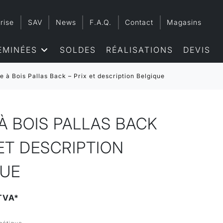
rise
SAV
News
F.A.Q.
Contact
Magasins
EMINÉES
SOLDES
RÉALISATIONS
DEVIS
e à Bois Pallas Back – Prix et description Belgique
À BOIS PALLAS BACK
 ET DESCRIPTION
QUE
TVA*