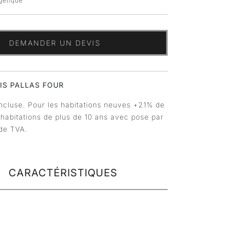
rgétique
DEMANDER UN DEVIS
OIS PALLAS FOUR
ncluse. Pour les habitations neuves +21% de
 habitations de plus de 10 ans avec pose par
de TVA.
CARACTÉRISTIQUES