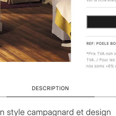
Voir la fiche éne
REF: POELE B
*Prix TVA non i
TVA. / Pour les
nos soins +6% 
DESCRIPTION
un style campagnard et design