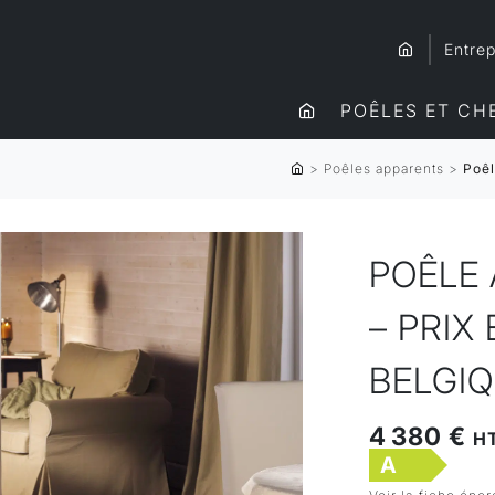
Entrep
POÊLES ET CH
>
Poêles apparents
>
Poêl
POÊLE 
– PRIX
BELGI
4 380 €
H
A