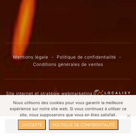
Mentions légale
–
Politique de confidentialité
–
Conditions générales de ventes
Site internet et stratégie webmarketing
Nous utilisons des cookies pour vous garantir la meilleure
expérience sur notre site web. Si vous continuez à utiliser ce
site, nous supposerons que vous en êtes satisfait.
J'ACCEPTE
POLITIQUE DE CONFIDENTIALITÉ
DEMANDER UN DEVIS