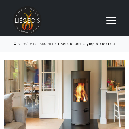
>
Poêles apparents
>
Poêle à Bois Olympia Katara +