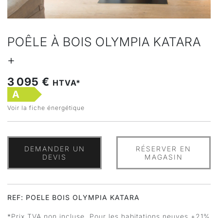
POÊLE À BOIS OLYMPIA KATARA
+
3 095 €
HTVA*
A
Voir la fiche énergétique
DEMANDER UN
RÉSERVER EN
DEVIS
MAGASIN
REF: POELE BOIS OLYMPIA KATARA
*Prix TVA non incluse. Pour les habitations neuves +21%