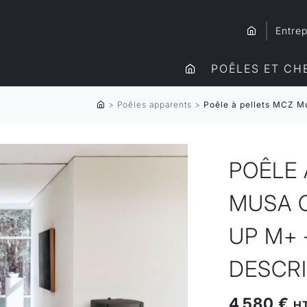
Entrep
POÊLES ET CH
>
Poêles apparents
>
Poêle à pellets MCZ M
POÊLE 
MUSA 
UP M+ 
DESCR
4 580 €
H