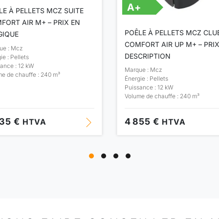
A+
LE À PELLETS MCZ SUITE
FORT AIR M+ – PRIX EN
POÊLE À PELLETS MCZ CLU
GIQUE
COMFORT AIR UP M+ – PRIX
ue : Mcz
DESCRIPTION
ie : Pellets
ance : 12 kW
Marque : Mcz
e de chauffe : 240 m³
Énergie : Pellets
Puissance : 12 kW
Volume de chauffe : 240 m³
535 €
4 855 €
HTVA
HTVA