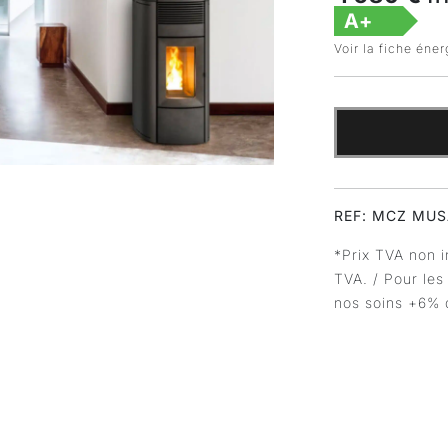
A+
Voir la fiche éne
REF: MCZ MU
*Prix TVA non i
TVA. / Pour les
nos soins +6% 