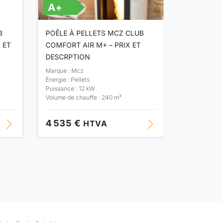
A+
A+
B
POÊLE À PELLETS MCZ CLUB
POÊLE À 
 ET
COMFORT AIR M+ – PRIX ET
COMFORT 
DESCRPTION
DESCRIPT
Marque : Mcz
Marque : Mc
Énergie : Pellets
Énergie : Pel
Puissance : 12 kW
Puissance : 
Volume de chauffe : 240 m³
Volume de ch
4 535 €
4 855 
HTVA