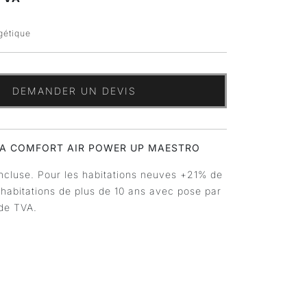
rgétique
DEMANDER UN DEVIS
SA COMFORT AIR POWER UP MAESTRO
ncluse. Pour les habitations neuves +21% de
 habitations de plus de 10 ans avec pose par
de TVA.