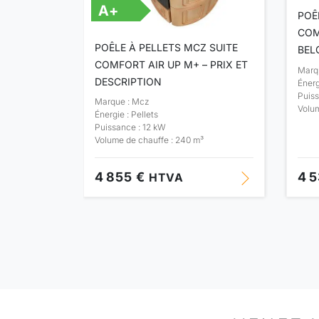
A+
POÊ
COM
Z CLUB
POÊLE À PELLETS MCZ SUITE
BEL
IX ET
COMFORT AIR UP M+ – PRIX ET
Marq
DESCRIPTION
Énerg
Puiss
Marque : Mcz
Volum
Énergie : Pellets
Puissance : 12 kW
³
Volume de chauffe : 240 m³
4 855 €
4 
HTVA