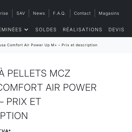
rise
SAV
News
F.A.Q.
Contact
Magasins
EMINÉES
SOLDES
RÉALISATIONS
DEVIS
usa Comfort Air Power Up M+ – Prix et description
À PELLETS MCZ
COMFORT AIR POWER
– PRIX ET
IPTION
TVA*