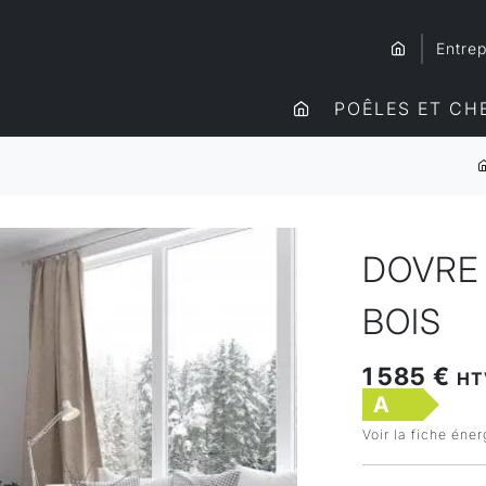
Entrep
POÊLES ET CH
DOVRE 
BOIS
1 585 €
HT
A
Voir la fiche éne