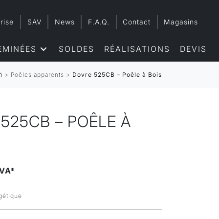
rise
SAV
News
F.A.Q.
Contact
Magasins
EMINÉES
SOLDES
RÉALISATIONS
DEVIS
>
Poêles apparents
>
Dovre 525CB – Poêle à Bois
525CB – POÊLE À
VA*
rgétique