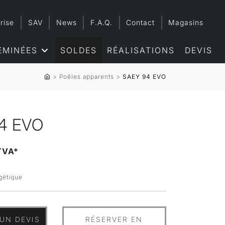
rise
SAV
News
F.A.Q.
Contact
Magasins
EMINÉES
SOLDES
RÉALISATIONS
DEVIS
>
Poêles apparents
>
SAEY 94 EVO
4 EVO
TVA*
rgétique
UN DEVIS
RÉSERVER EN