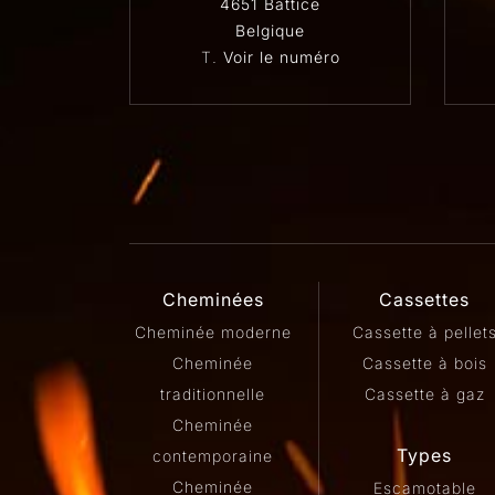
4651 Battice
Belgique
T.
Voir le numéro
Cheminées
Cassettes
Cheminée moderne
Cassette à pellet
Cheminée
Cassette à bois
traditionnelle
Cassette à gaz
Cheminée
Types
contemporaine
Cheminée
Escamotable