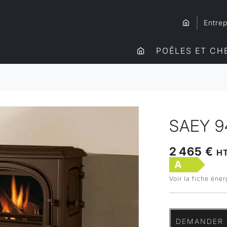
Entrep
POÊLES ET CH
SAEY 9
2 465 €
H
A
Voir la fiche éne
DEMANDER 