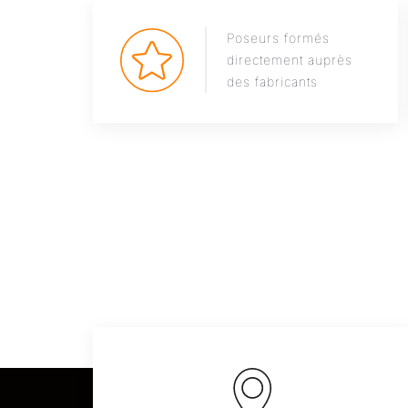
Poseurs formés
directement auprès
des fabricants