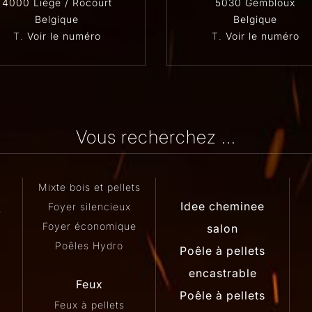
4000 Liège / Rocourt
5030 Gembloux
Belgique
Belgique
T.
Voir le numéro
T.
Voir le numéro
Vous recherchez ...
Mixte bois et pellets
Idee cheminee
Foyer silencieux
s
Foyer économique
salon
Poêles Hydro
Poêle à pellets
encastrable
Feux
Poêle à pellets
Feux à pellets