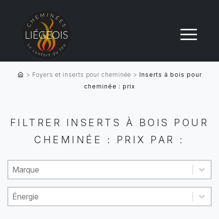
>
Foyers et inserts pour cheminée
>
Inserts à bois pour
cheminée : prix
FILTRER INSERTS À BOIS POUR
CHEMINÉE : PRIX PAR :
Product brand
Sélectionnez le contenu
Sélectionnez le contenu
Energy
Sélectionnez le contenu
Sélectionnez le contenu