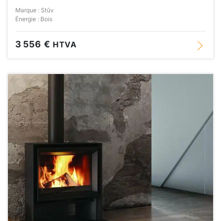
Marque : Stûv
Énergie : Bois
3 556 €
HTVA