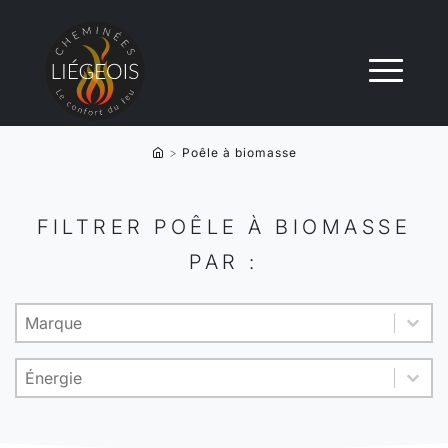
>
Poêle à biomasse
FILTRER POÊLE À BIOMASSE
PAR :
Product brand
Sélectionnez le contenu
Sélectionnez le contenu
Energy
Sélectionnez le contenu
Sélectionnez le contenu