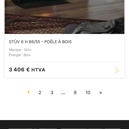
STÛV 6 H 66/55 – POÊLE À BOIS
Marque : Stûv
Énergie : Bois
3 406 €
HTVA
1
2
3
…
9
10
»