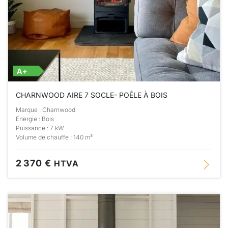
A+
CHARNWOOD AIRE 7 SOCLE- POÊLE À BOIS
Marque : Charnwood
Énergie : Bois
Puissance : 7 kW
Volume de chauffe : 140 m³
2 370 €
HTVA