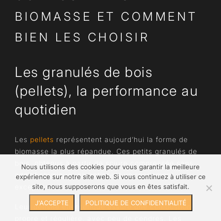
BIOMASSE ET COMMENT
BIEN LES CHOISIR
Les granulés de bois
(pellets), la performance au
quotidien
Les
pellets
représentent aujourd’hui la forme de
biomasse la plus répandue. Ces petits granulés de
bois, obtenus à partir de sciure compressée sans
Nous utilisons des cookies pour vous garantir la meilleure
additif chimique, garantissent un rendement
expérience sur notre site web. Si vous continuez à utiliser ce
exceptionnel.
site, nous supposerons que vous en êtes satisfait.
J'ACCEPTE
POLITIQUE DE CONFIDENTIALITÉ
Leur densité énergétique assure une combustion
propre et régulière, avec peu de cendres. Les