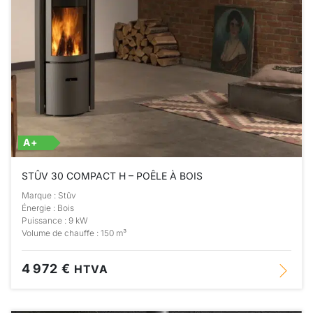
A+
STÛV 30 COMPACT H – POÊLE À BOIS
Marque : Stûv
Énergie : Bois
Puissance : 9 kW
Volume de chauffe : 150 m³
4 972 €
HTVA