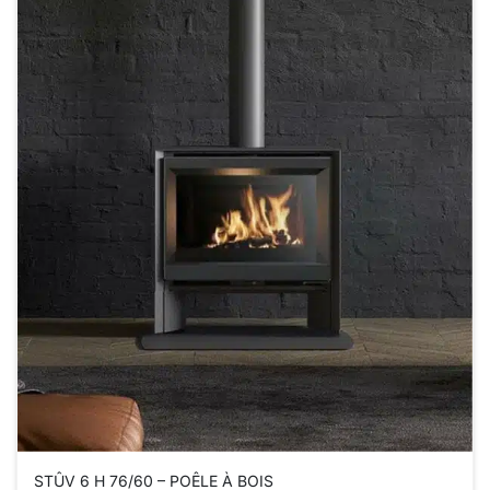
STÛV 6 H 76/60 – POÊLE À BOIS