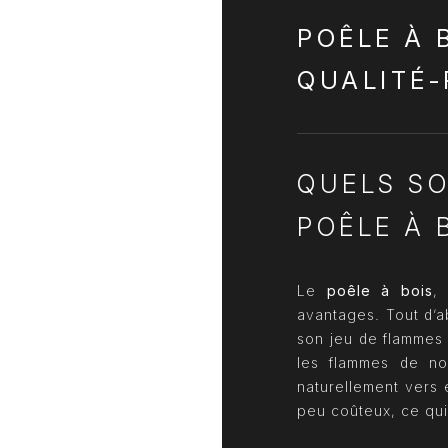
POÊLE À 
QUALITÉ-
QUELS SO
POÊLE À 
Le
poêle à bois
,
avantages. Tout d’ab
son jeu de flammes 
les flammes de no
naturellement vers e
peu coûteux, ce qui