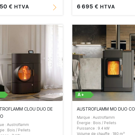
050 €
6 695 €
HTVA
HTVA
A+
TROFLAMM CLOU DUO DE
AUSTROFLAMM MO DUO C
MO
Marque : Austroflamm
Énergie : Bois / Pellets
ue : Austroflamm
Puissance : 9.4 kW
ie : Bois / Pellets
Volume de chauffe : 180 m³