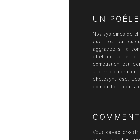
UN POÊLE
Nos systèmes de cha
que des particule
aggravée si la com
effet de serre, o
combustion est bon
arbres compensent l
photosynthèse. Les
combustion optimale
COMMENT 
Vous devez choisir 
puissance d’un p