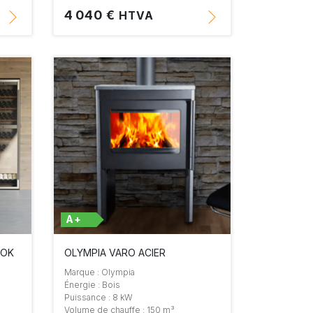
4 040 €
HTVA
A+
OOK
OLYMPIA VARO ACIER
Marque : Olympia
Énergie : Bois
Puissance : 8 kW
Volume de chauffe : 150 m³