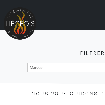
FILTRER
Product brand
Sélectionnez le contenu
Sélectionnez le contenu
NOUS VOUS GUIDONS DA