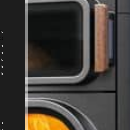
ls
st
 à
la
es
la
la
La
le