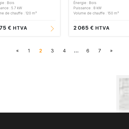
ie : Bois
Énergie : Bois
ance : 5.7 kW
Puissance : 8 kW
me de chauffe : 120 m³
Volume de chauffe : 150 m³
275 €
2 065 €
HTVA
HTVA
«
1
2
3
4
…
6
7
»