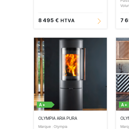
Puis
Volu
8 495 €
7 
HTVA
A+
A+
OLYMPIA ARIA PURA
OLY
Marque : Olympia
Marq