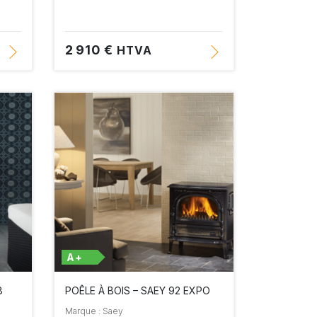
2 910 €
HTVA
A+
8
POÊLE À BOIS – SAEY 92 EXPO
Marque : Saey