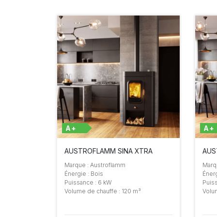
A+
A+
AUSTROFLAMM SINA XTRA
AUS
Marque : Austroflamm
Marq
Énergie : Bois
Énerg
Puissance : 6 kW
Puis
Volume de chauffe : 120 m³
Volu