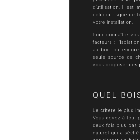
d’utilisation. Il es
celui-ci risque de 
votre installation.
Pour connaître vos
facteurs : l’isolat
au bois ou encore 
seule source de ch
vous proposer des 
QUEL BOI
Le critère le plus i
Vous devez à tout p
deux fois plus bas
naturel qui a séché