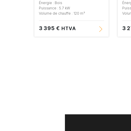
Énergie : Bois
Énerg
Puissance : 5.7 kW
Puiss
Volume de chauffe : 120 m³
Volu
3 395 €
3 
HTVA