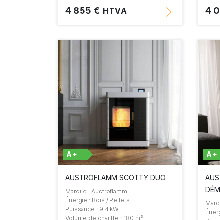
4 855 €
4 
HTVA
A+
A+
AUSTROFLAMM SCOTTY DUO
AUS
DÉ
Marque : Austroflamm
Énergie : Bois / Pellets
Marq
Puissance : 9.4 kW
Énerg
Volume de chauffe : 180 m³