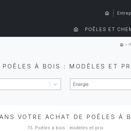
Entrep
POÊLES ET CHE
>
P
 POÊLES À BOIS : MODÈLES ET PR
Energy
Sélectionnez le contenu
Sélectionnez le contenu
NS VOTRE ACHAT DE POÊLES À B
75
Poêles à bois : modèles et prix