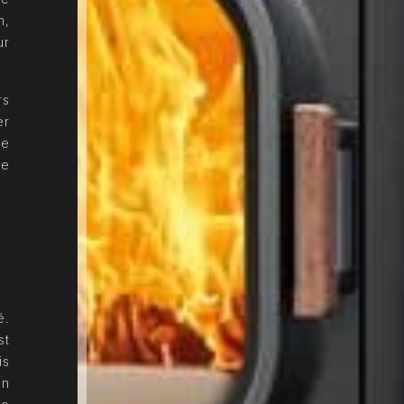
n,
ur
rs
er
re
de
é.
st
is
En