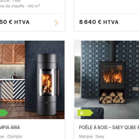
sance : 7 kW
me de chauffe : 140 m³
650 €
8 640 €
HTVA
HTVA
A
MPIA ARIA
POÊLE À BOIS – SAEY QUBE 
ue : Olympia
Marque : Saey