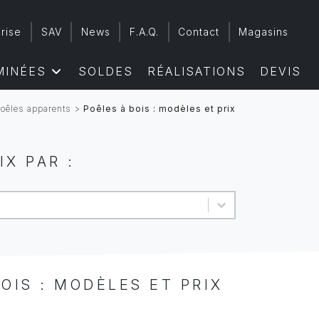
rise
SAV
News
F.A.Q.
Contact
Magasins
MINÉES
SOLDES
RÉALISATIONS
DEVIS
oêles apparents
>
Poêles à bois : modèles et prix
IX PAR :
OIS : MODÈLES ET PRIX