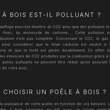
 À BOIS EST-IL POLLUANT ?
uffage peuvent émettre du CO2 ainsi que des polluants te
s fines, du monoxyde de carbone,... Cette pollution e
bustion n’est pas complète. Concernant le CO2, le gaz
n peut considérer que le bilan carbone est neutre si 
ne et que la forêt est gérée durablement. En effet, l
es émissions de CO2 produites par la combustion grâce à 
 autres polluants ne peuvent être réduit qu’en assurant 
 de votre bois.
CHOISIR UN POÊLE À BOIS ?
la puissance de votre poêle en fonction de vos besoins. 
oêle à bois s’exprime en kW avec un plage optima