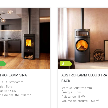
A
TROFLAMM SINA
AUSTROFLAMM CLOU XTRA
BACK
ue : Austroflamm
ie : Bois
Marque : Austroflamm
sance : 6 kW
Énergie : Bois
me de chauffe : 120 m³
Puissance : 8 kW
Volume de chauffe : 150 m³