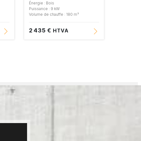
Énergie : Bois
Puissance : 9 kW
Volume de chauffe : 180 m³
2 435 €
HTVA