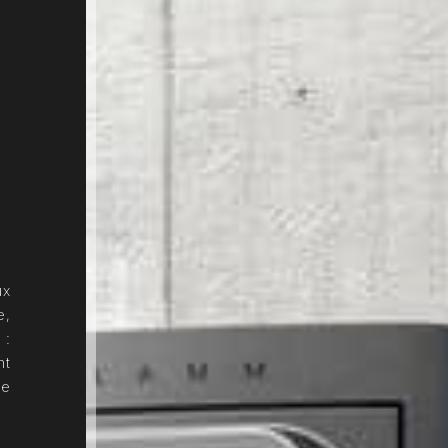
ux
e,
 :
nt
le